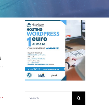
i
re
e