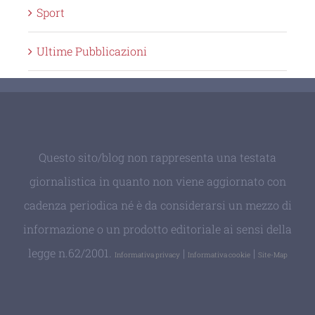
Sport
Ultime Pubblicazioni
Questo sito/blog non rappresenta una testata
giornalistica in quanto non viene aggiornato con
cadenza periodica né è da considerarsi un mezzo di
informazione o un prodotto editoriale ai sensi della
legge n.62/2001.
|
|
Informativa privacy
Informativa cookie
Site-Map