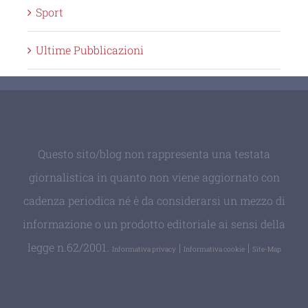
Sport
Ultime Pubblicazioni
Questo sito/blog non rappresenta una testata
giornalistica in quanto non viene aggiornato con
cadenza periodica né è da considerarsi un mezzo di
informazione o un prodotto editoriale ai sensi della
legge n.62/2001.
|
|
Informativa privacy
Informativa cookie
Site-Map