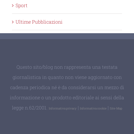
Sport
Ultime Pubblicazioni
Questo sito/blog non rappresenta una testata
giornalistica in quanto non viene aggiornato con
cadenza periodica né è da considerarsi un mezzo di
informazione o un prodotto editoriale ai sensi della
legge n.62/2001.
|
|
Informativa privacy
Informativa cookie
Site-Map